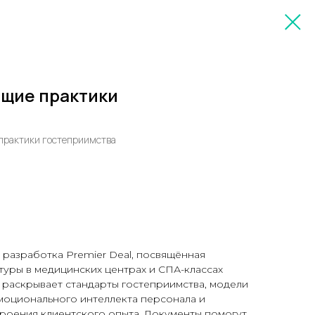
ющие практики
практики гостеприимства
разработка Premier Deal, посвящённая
уры в медицинских центрах и СПА-классах
 раскрывает стандарты гостеприимства, модели
моционального интеллекта персонала и
роения клиентского опыта. Документы помогут