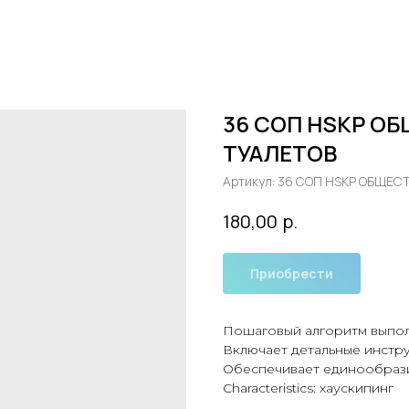
36 СОП HSKP О
ТУАЛЕТОВ
Артикул:
36 СОП HSKP ОБЩЕС
р.
180,00
Приобрести
Пошаговый алгоритм выпол
Включает детальные инстру
Обеспечивает единообрази
Characteristics: хаускипинг