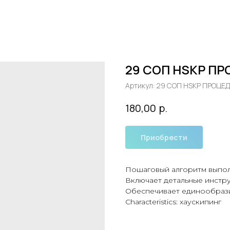
29 СОП HSKP ПР
Артикул:
29 СОП HSKP ПРОЦЕД
р.
180,00
Приобрести
Пошаговый алгоритм выпол
Включает детальные инстру
Обеспечивает единообрази
Characteristics: хаускипинг