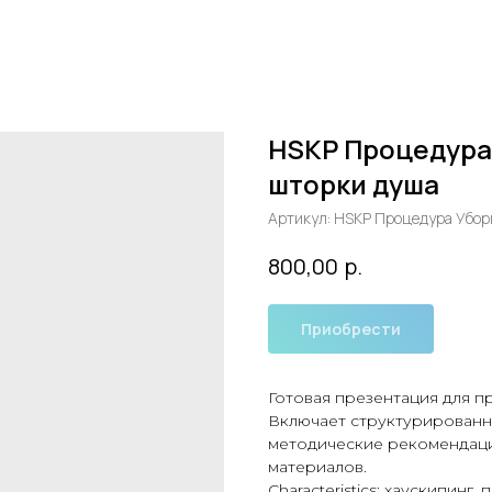
HSKP Процедура 
шторки душа
Артикул:
HSKP Процедура Уборк
р.
800,00
Приобрести
Готовая презентация для п
Включает структурированн
методические рекомендаци
материалов.
Characteristics: хаускипинг